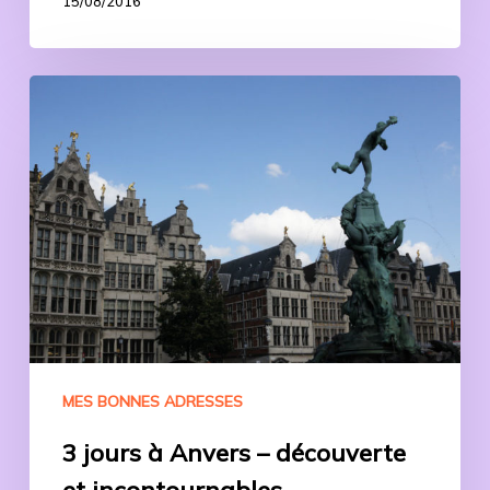
15/08/2016
3
jours
à
Anvers
–
découverte
et
incontournables
MES BONNES ADRESSES
3 jours à Anvers – découverte
et incontournables