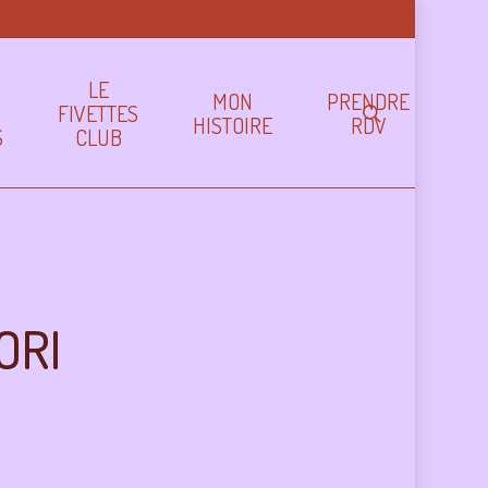
LE
MON
PRENDRE
FIVETTES
search
HISTOIRE
RDV
S
CLUB
ORI