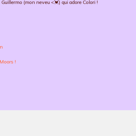
 Guillermo (mon neveu <💓) qui adore Colori !
on
Moors !