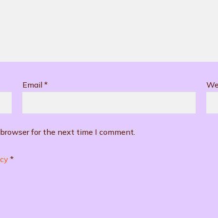
Email
*
We
 browser for the next time I comment.
icy
*