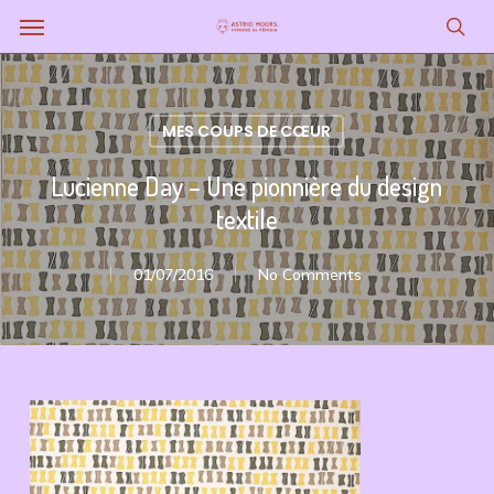
Menu
Skip
to
sea
main
content
MES COUPS DE CŒUR
Lucienne Day – Une pionnière du design
textile
01/07/2016
No Comments