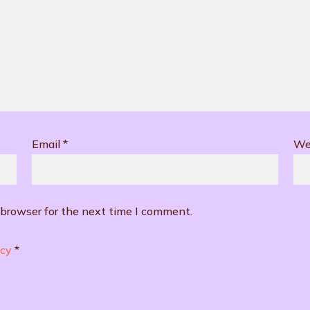
Email
*
We
 browser for the next time I comment.
icy
*