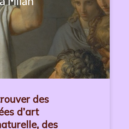
à Milan
trouver des
es d’art
aturelle, des